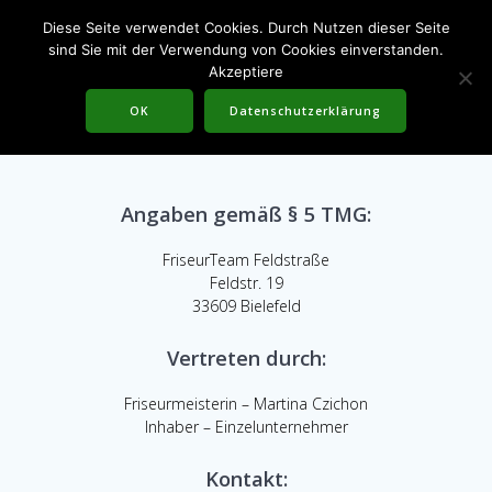
Skip
Diese Seite verwendet Cookies. Durch Nutzen dieser Seite
to
sind Sie mit der Verwendung von Cookies einverstanden.
content
Akzeptiere
Impressum
OK
Datenschutzerklärung
Angaben gemäß § 5 TMG:
FriseurTeam Feldstraße
Feldstr. 19
33609 Bielefeld
Vertreten durch:
Friseurmeisterin – Martina Czichon
Inhaber – Einzelunternehmer
Kontakt: