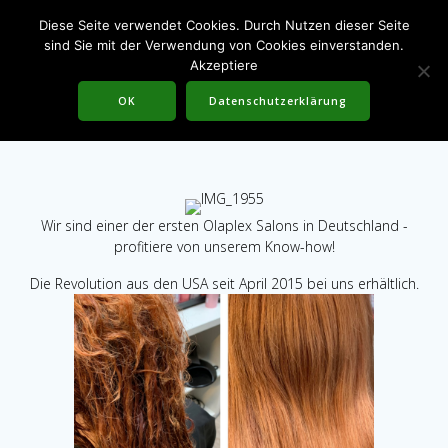
Skip
Diese Seite verwendet Cookies. Durch Nutzen dieser Seite
to
sind Sie mit der Verwendung von Cookies einverstanden.
content
Akzeptiere
Olaplex
OK
Datenschutzerklärung
Wir sind einer der ersten Olaplex Salons in Deutschland -
profitiere von unserem Know-how!
Die Revolution aus den USA seit April 2015 bei uns erhältlich.